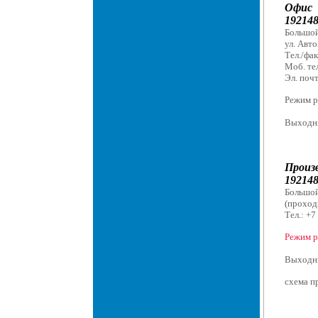
Офис
192148
Большой
ул. Авто
Тел./фак
Моб. тел
Эл. поч
Режим р
По бу
Выходны
Произ
19214
Большой 
(проходн
Тел.: +7
Режим р
По бу
Выходны
схема пр