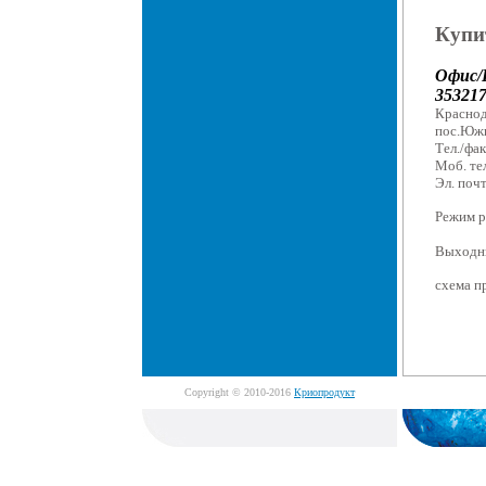
Купит
Офис/
353217
Краснод
пос.Южн
Тел./фак
Моб. тел
Эл. поч
Режим 
По бу
Выходны
схема пр
Copyright © 2010-2016
Криопродукт